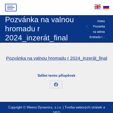
Pozvánka na valnou
You are here:
Home
Pozvánka
hromadu r
na valnou
2024_inzerát_final
hromadu r…
Pozvánka na valnou hromadu r 2024_inzerát_final
Sdílet tento příspěvek
Share
on
Facebook
Copyright © Weiron Dynamics, s.r.o. |
Tvorba webových stránek
a
SEO