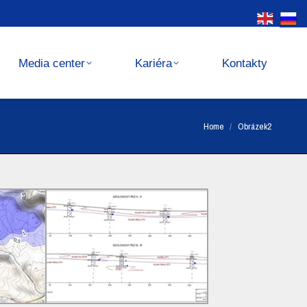
Kariéra
Kontakty
Media center
Kariéra
Kontakty
You are here:
Home
Obrázek2