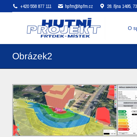
+420 558 877 111
hpfm@hpfm.cz
28. října 1495, 
O společnosti
Oblasti působení
O s
Obrázek2