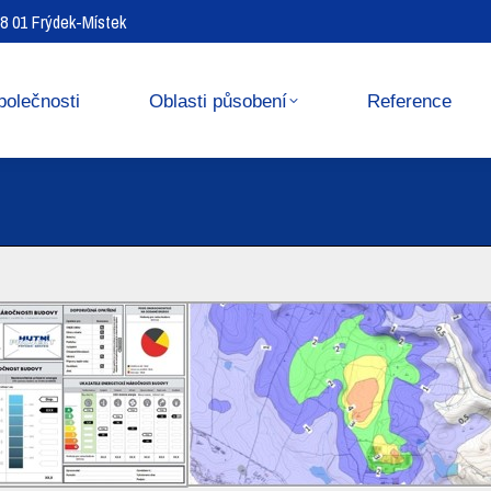
738 01 Frýdek-Místek
Reference
Media center
polečnosti
Oblasti působení
Reference