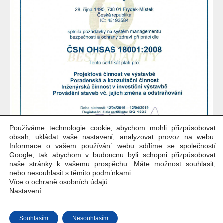
Používáme technologie cookie, abychom mohli přizpůsobovat
obsah, ukládat vaše nastavení, analyzovat provoz na webu.
Informace o vašem používání webu sdílíme se společností
Google, tak abychom v budoucnu byli schopni přizpůsobovat
naše stránky k vašemu prospěchu. Máte možnost souhlasit,
nebo nesouhlasit s těmito podmínkami.
Více o ochraně osobních údajů
.
Nastavení.
Copyright © Weiron Dynamics, s.r.o. |
Tvorba webových stránek
a
Souhlasím
Nesouhlasím