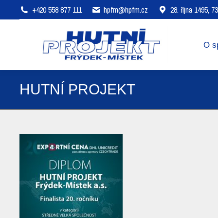
+420 558 877 111
hpfm@hpfm.cz
28. října 1495, 
O společnosti
Oblasti působení
O s
HUTNÍ PROJEKT