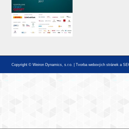
Copyright © Weiron Dynamics, s.r.o. |
Tvorba webových stránek
a
SE