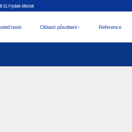
738 01 Frýdek-Místek
Reference
Media center
polečnosti
Oblasti působení
Reference