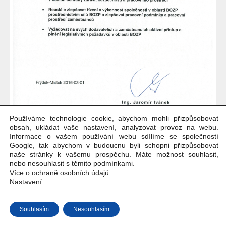
Používáme technologie cookie, abychom mohli přizpůsobovat
obsah, ukládat vaše nastavení, analyzovat provoz na webu.
Informace o vašem používání webu sdílíme se společností
Google, tak abychom v budoucnu byli schopni přizpůsobovat
naše stránky k vašemu prospěchu. Máte možnost souhlasit,
nebo nesouhlasit s těmito podmínkami.
Více o ochraně osobních údajů
.
Nastavení.
Copyright © Weiron Dynamics, s.r.o. |
Tvorba webových stránek
a
Souhlasím
Nesouhlasím
SEO