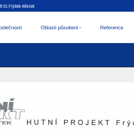
738 01 Frýdek-Místek
Reference
Media center
polečnosti
Oblasti působení
Reference