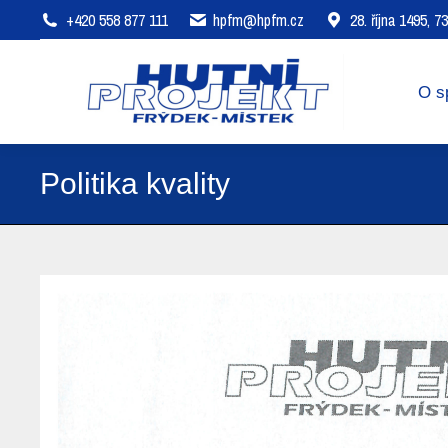
+420 558 877 111
hpfm@hpfm.cz
28. října 1495, 
O společnosti
Oblasti působení
O s
Politika kvality