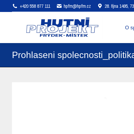
+420 558 877 111
hpfm@hpfm.cz
28. října 1495, 
O společnosti
Oblasti působení
O s
Prohlaseni spolecnosti_politi