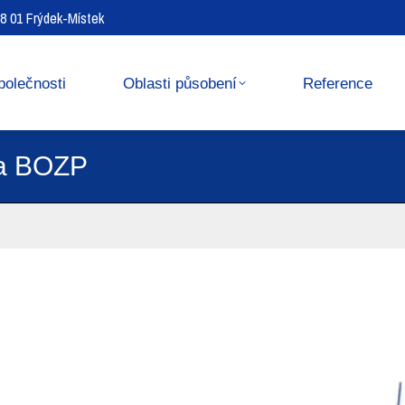
738 01 Frýdek-Místek
Reference
Media center
polečnosti
Oblasti působení
Reference
ka BOZP