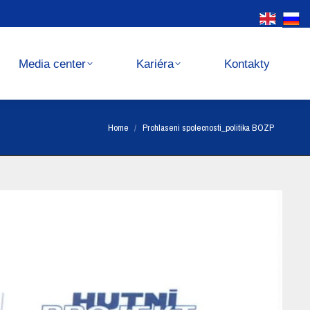
Kariéra
Kontakty
Media center
Kariéra
Kontakty
You are here:
Home
Prohlaseni spolecnosti_politika BOZP