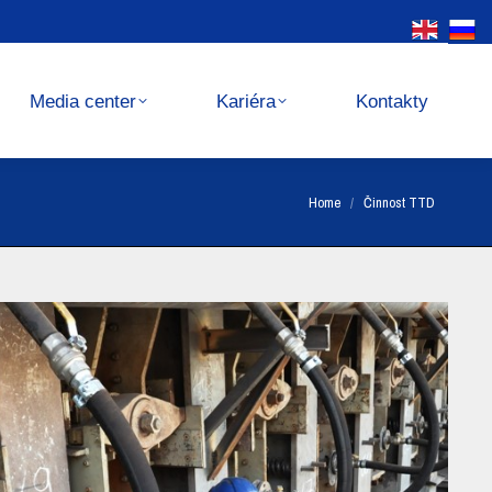
Kariéra
Kontakty
Media center
Kariéra
Kontakty
You are here:
Home
Činnost TTD