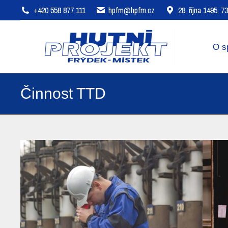
+420 558 877 111
hpfm@hpfm.cz
28. října 1495, 
O společnosti
Oblasti působení
O s
Činnost TTD