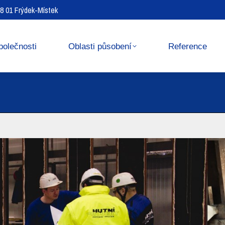
738 01 Frýdek-Místek
Reference
Media center
polečnosti
Oblasti působení
Reference