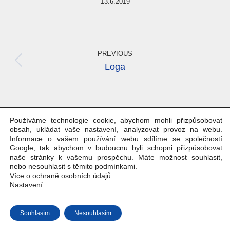
13.6.2019
Album
navigation
PREVIOUS
Previous
Loga
album:
Používáme technologie cookie, abychom mohli přizpůsobovat
obsah, ukládat vaše nastavení, analyzovat provoz na webu.
Informace o vašem používání webu sdílíme se společností
Google, tak abychom v budoucnu byli schopni přizpůsobovat
naše stránky k vašemu prospěchu. Máte možnost souhlasit,
nebo nesouhlasit s těmito podmínkami.
Více o ochraně osobních údajů
Copyright © Weiron Dynamics, s.r.o. |
.
Tvorba webových stránek
a
Nastavení.
SEO
Souhlasím
Nesouhlasím