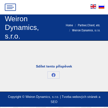
Weiron
You are here:
Home
Partner,Client, etc.
Dynamics,
Weiron Dynamics, s.r.o.
s.r.o.
Sdílet tento příspěvek
Share
on
Facebook
Copyright © Weiron Dynamics, s.r.o. |
Tvorba webových stránek
a
SEO