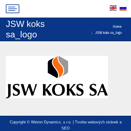
JSW koks
You are here:
Home
sa_logo
JSW koks sa_logo
Copyright © Weiron Dynamics, s.r.o. |
Tvorba webových stránek
a
SEO