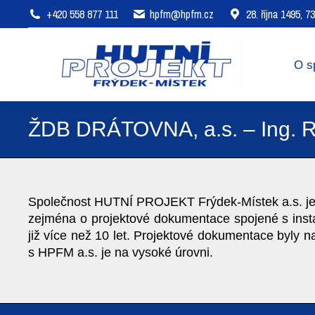
+420 558 877 111
hpfm@hpfm.cz
28. října 1495, 
O společnosti
Oblasti působení
O s
ŽDB DRÁTOVNA, a.s. – Ing. Ro
Společnost HUTNÍ PROJEKT Frýdek-Místek a.s. je
zejména o projektové dokumentace spojené s instal
již více než 10 let. Projektové dokumentace byly n
s HPFM a.s. je na vysoké úrovni.