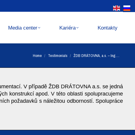
Kariéra
Kontakty
Media center
Kariéra
Kontakty
You are here:
Home
Testimonials
ŽDB DRÁTOVNA, a.s. – Ing.…
kumentací. V případě ŽDB DRÁTOVNA a.s. se jedná
ých konstrukcí apod. V této oblasti spolupracujeme
ivních požadavků s náležitou odborností. Spolupráce