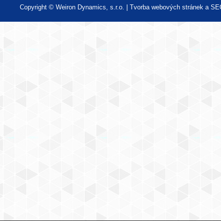
Copyright © Weiron Dynamics, s.r.o. |
Tvorba webových stránek
a
SE