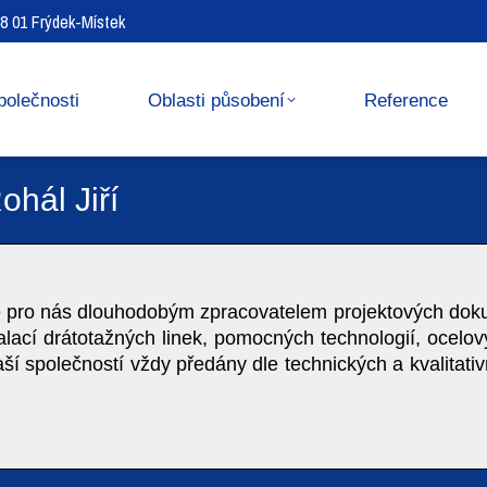
738 01 Frýdek-Místek
Reference
Media center
polečnosti
Oblasti působení
Reference
hál Jiří
 pro nás dlouhodobým zpracovatelem projektových do
ací drátotažných linek, pomocných technologií, ocelov
aší společností vždy předány dle technických a kvalitat