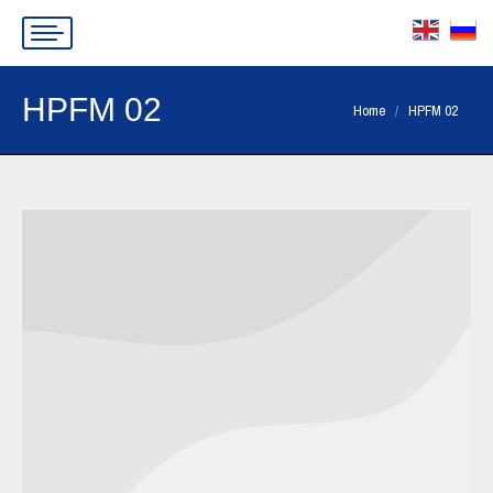
HPFM 02
You are here:
Home
HPFM 02