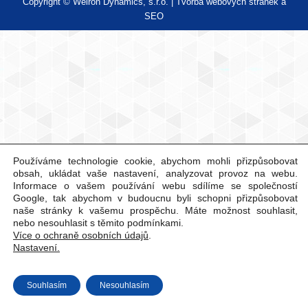
Copyright © Weiron Dynamics, s.r.o. |
Tvorba webových stránek
a
SEO
Používáme technologie cookie, abychom mohli přizpůsobovat
obsah, ukládat vaše nastavení, analyzovat provoz na webu.
Informace o vašem používání webu sdílíme se společností
Google, tak abychom v budoucnu byli schopni přizpůsobovat
naše stránky k vašemu prospěchu. Máte možnost souhlasit,
nebo nesouhlasit s těmito podmínkami.
Více o ochraně osobních údajů
.
Nastavení.
Souhlasím
Nesouhlasím