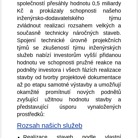
společností přesáhly hodnotu 0,5 miliardy
Kč a prokázaly schopnosti našeho
inženýrsko-dodavatelského týmu
zvládnout realizaci rozsahem velkých a
současně technicky náročných staveb.
Spojení technické úrovně projekčních
týmů se zkušeností týmu inženýrských
služeb nabízí investorům vyšší přidanou
hodnotu ve schopnosti pružné reakce na
podněty investora i všech fázích realizace
stavby od tvorby projektové dokumentace
až po etapu samotné výstavby a umožňují
okamžité promítnutí nových podnětů
zvyšující užitnou hodnotu stavby a
představující úsporu vynaložených
prostředků:
Rozsah našich služeb
Realizace staveb podle vlastní