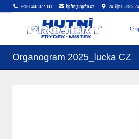
+420 558 877 111
hpfm@hpfm.cz
28. října 1495, 
O společnosti
Oblasti působení
O s
Organogram 2025_lucka CZ