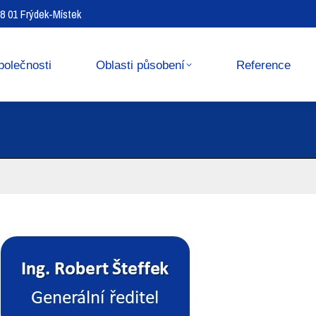
738 01 Frýdek-Místek
Reference
Media center
polečnosti
Oblasti působení
Reference