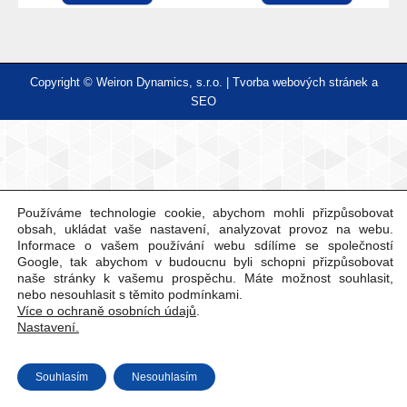
Copyright © Weiron Dynamics, s.r.o. |
Tvorba webových stránek
a
SEO
Používáme technologie cookie, abychom mohli přizpůsobovat
obsah, ukládat vaše nastavení, analyzovat provoz na webu.
Informace o vašem používání webu sdílíme se společností
Google, tak abychom v budoucnu byli schopni přizpůsobovat
naše stránky k vašemu prospěchu. Máte možnost souhlasit,
nebo nesouhlasit s těmito podmínkami.
Více o ochraně osobních údajů
.
Nastavení.
Souhlasím
Nesouhlasím