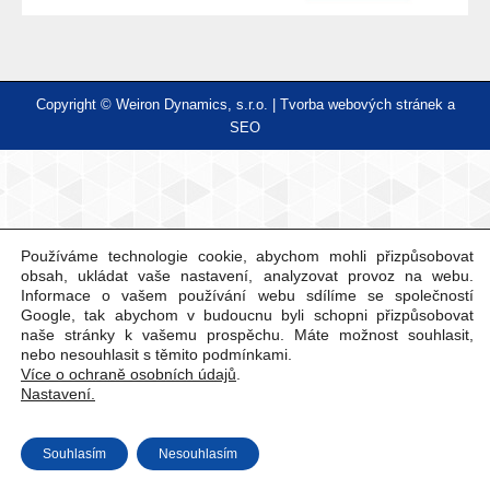
Copyright © Weiron Dynamics, s.r.o. |
Tvorba webových stránek
a
SEO
Používáme technologie cookie, abychom mohli přizpůsobovat
obsah, ukládat vaše nastavení, analyzovat provoz na webu.
Informace o vašem používání webu sdílíme se společností
Google, tak abychom v budoucnu byli schopni přizpůsobovat
naše stránky k vašemu prospěchu. Máte možnost souhlasit,
nebo nesouhlasit s těmito podmínkami.
Více o ochraně osobních údajů
.
Nastavení.
Souhlasím
Nesouhlasím