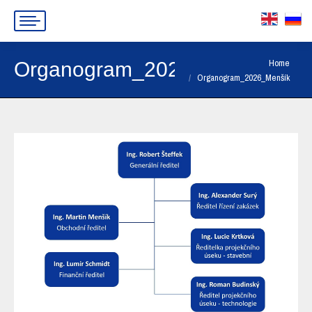
You are here:
Home
Organogram_2026_Menšík
Organogram_2026_Menšík