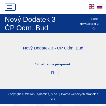
Nový Dodatek 3 –
You are here:
Home
Nový Dodatek 3
ČP Odm. Bud
– ČP…
Nový Dodatek 3 - ČP Odm. Bud
Sdílet tento příspěvek
Share
on
Facebook
Copyright © Weiron Dynamics, s.r.o. |
Tvorba webových stránek
a
SEO