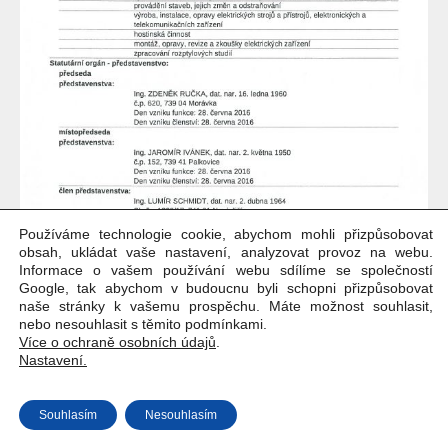
Používáme technologie cookie, abychom mohli přizpůsobovat
obsah, ukládat vaše nastavení, analyzovat provoz na webu.
Informace o vašem používání webu sdílíme se společností
Google, tak abychom v budoucnu byli schopni přizpůsobovat
naše stránky k vašemu prospěchu. Máte možnost souhlasit,
nebo nesouhlasit s těmito podmínkami.
Více o ochraně osobních údajů
.
Nastavení.
Copyright © Weiron Dynamics, s.r.o. |
Tvorba webových stránek
a
SEO
Souhlasím
Nesouhlasím