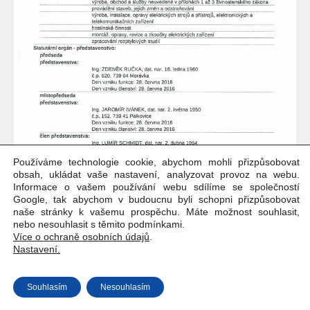
Používáme technologie cookie, abychom mohli přizpůsobovat
obsah, ukládat vaše nastavení, analyzovat provoz na webu.
Informace o vašem používání webu sdílíme se společností
Google, tak abychom v budoucnu byli schopni přizpůsobovat
naše stránky k vašemu prospěchu. Máte možnost souhlasit,
nebo nesouhlasit s těmito podmínkami.
Více o ochraně osobních údajů
.
Nastavení.
Copyright © Weiron Dynamics, s.r.o. |
Tvorba webových stránek
a
Souhlasím
Nesouhlasím
SEO