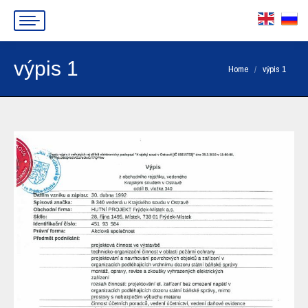
výpis 1
You are here:
Home
výpis 1