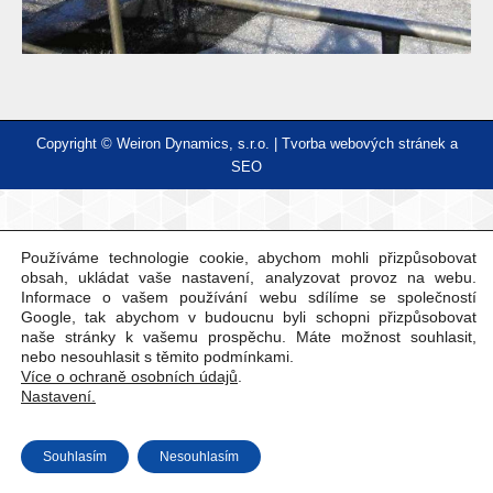
Copyright © Weiron Dynamics, s.r.o. |
Tvorba webových stránek
a
SEO
Používáme technologie cookie, abychom mohli přizpůsobovat
obsah, ukládat vaše nastavení, analyzovat provoz na webu.
Informace o vašem používání webu sdílíme se společností
Google, tak abychom v budoucnu byli schopni přizpůsobovat
naše stránky k vašemu prospěchu. Máte možnost souhlasit,
nebo nesouhlasit s těmito podmínkami.
Více o ochraně osobních údajů
.
Nastavení.
Souhlasím
Nesouhlasím