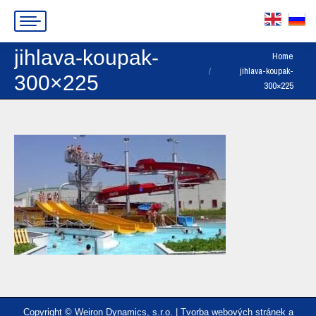
jihlava-koupak-
You are here:
Home
jihlava-koupak-
300×225
300×225
Copyright © Weiron Dynamics, s.r.o. |
Tvorba webových stránek
a