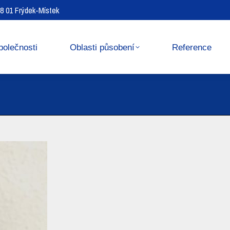
738 01 Frýdek-Místek
Reference
Media center
polečnosti
Oblasti působení
Reference