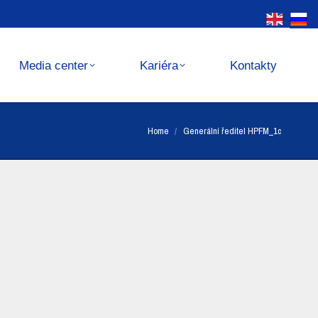
Kariéra
Kontakty
Media center
Kariéra
Kontakty
You are here:
Home
Generální ředitel HPFM_1c