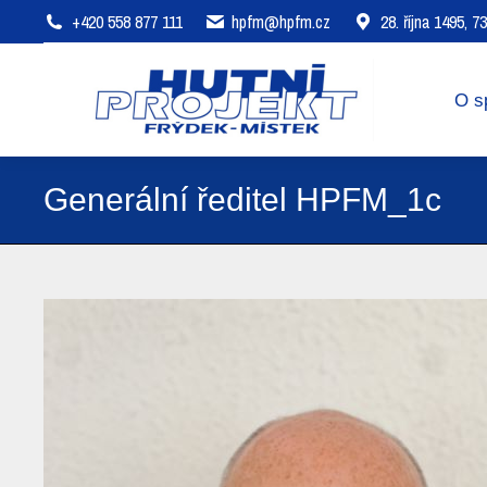
+420 558 877 111
hpfm@hpfm.cz
28. října 1495, 
O společnosti
Oblasti působení
O s
Generální ředitel HPFM_1c