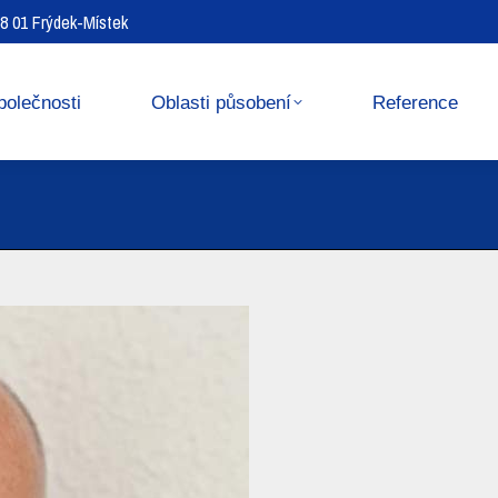
738 01 Frýdek-Místek
Reference
Media center
polečnosti
Oblasti působení
Reference