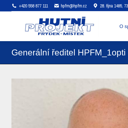
+420 558 877 111
hpfm@hpfm.cz
28. října 1495, 
O společnosti
Oblasti působení
O s
Generální ředitel HPFM_1opti