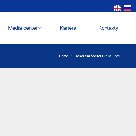
Kariéra
Kontakty
Media center
Kariéra
Kontakty
You are here:
Home
Generální ředitel HPFM_1opti