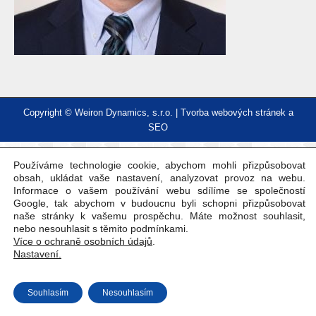
Copyright © Weiron Dynamics, s.r.o. |
Tvorba webových stránek
a
SEO
Používáme technologie cookie, abychom mohli přizpůsobovat
obsah, ukládat vaše nastavení, analyzovat provoz na webu.
Informace o vašem používání webu sdílíme se společností
Google, tak abychom v budoucnu byli schopni přizpůsobovat
naše stránky k vašemu prospěchu. Máte možnost souhlasit,
nebo nesouhlasit s těmito podmínkami.
Více o ochraně osobních údajů
.
Nastavení.
Souhlasím
Nesouhlasím