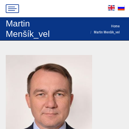
Martin
You are here:
Home
Menšík_vel
Martin Menšík_vel