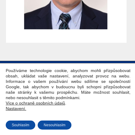
Copyright © Weiron Dynamics, s.r.o. |
Tvorba webových stránek
a
Používáme technologie cookie, abychom mohli přizpůsobovat
SEO
obsah, ukládat vaše nastavení, analyzovat provoz na webu.
Informace o vašem používání webu sdílíme se společností
Google, tak abychom v budoucnu byli schopni přizpůsobovat
naše stránky k vašemu prospěchu. Máte možnost souhlasit,
nebo nesouhlasit s těmito podmínkami.
Více o ochraně osobních údajů
.
Nastavení.
Souhlasím
Nesouhlasím