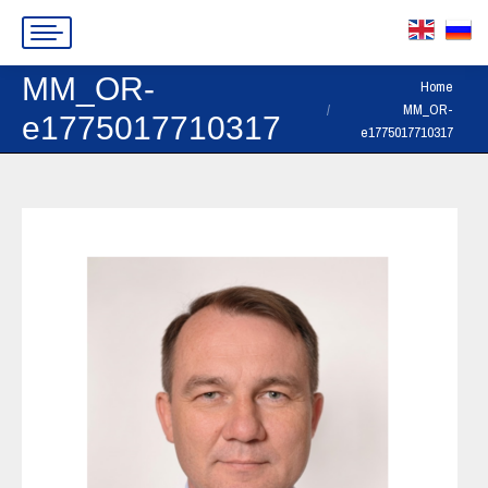
MM_OR-
You are here:
Home
MM_OR-
e1775017710317
e1775017710317