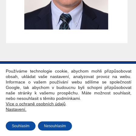
Copyright © Weiron Dynamics, s.r.o. |
Tvorba webových stránek
a
Používáme technologie cookie, abychom mohli přizpůsobovat
SEO
obsah, ukládat vaše nastavení, analyzovat provoz na webu.
Informace o vašem používání webu sdílíme se společností
Google, tak abychom v budoucnu byli schopni přizpůsobovat
naše stránky k vašemu prospěchu. Máte možnost souhlasit,
nebo nesouhlasit s těmito podmínkami.
Více o ochraně osobních údajů
.
Nastavení.
Souhlasím
Nesouhlasím