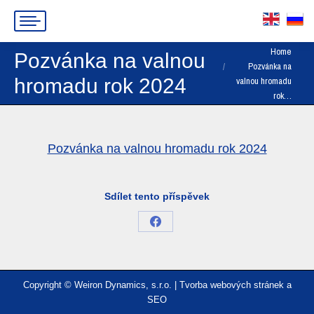
You are here:
Home
Pozvánka na valnou
Pozvánka na
hromadu rok 2024
valnou hromadu
rok…
Pozvánka na valnou hromadu rok 2024
Sdílet tento příspěvek
Share
on
Facebook
Copyright © Weiron Dynamics, s.r.o. |
Tvorba webových stránek
a
SEO