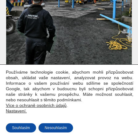
Používáme technologie cookie, abychom mohli přizpůsobovat
obsah, ukládat vaše nastavení, analyzovat provoz na webu.
Informace o vašem používání webu sdílíme se společností
Google, tak abychom v budoucnu byli schopni přizpůsobovat
naše stránky k vašemu prospěchu. Máte možnost souhlasit,
nebo nesouhlasit s těmito podmínkami.
Více o ochraně osobních údajů
.
Nastavení.
Copyright © Weiron Dynamics, s.r.o. |
Tvorba webových stránek
a
SEO
Souhlasím
Nesouhlasím