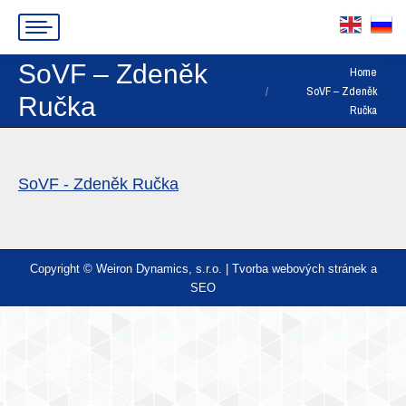
SoVF – Zdeněk
You are here:
Home
SoVF – Zdeněk
Ručka
Ručka
SoVF - Zdeněk Ručka
Copyright © Weiron Dynamics, s.r.o. |
Tvorba webových stránek
a
SEO