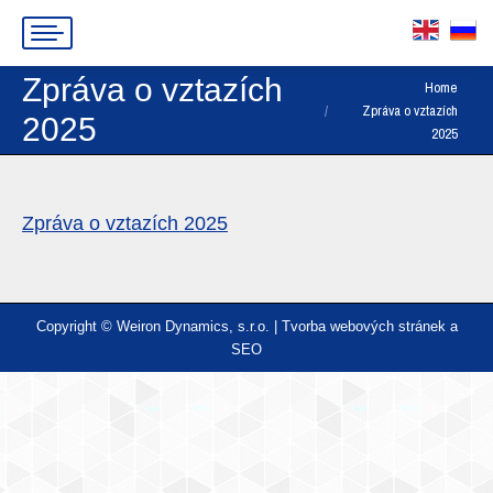
Zpráva o vztazích
You are here:
Home
Zpráva o vztazích
2025
2025
Zpráva o vztazích 2025
Copyright © Weiron Dynamics, s.r.o. |
Tvorba webových stránek
a
SEO