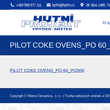
+420 558 877 111
hpfm@hpfm.cz
28. října 1495, 
O společnosti
Oblasti působení
O s
PILOT COKE OVENS_PO 60
PILOT COKE OVENS_PO 60_PO500
Copyright © Weiron Dynamics, s.r.o. |
Tvorba webových stránek
a
SE