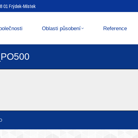
738 01 Frýdek-Místek
Reference
Media center
polečnosti
Oblasti působení
Reference
_PO500
O