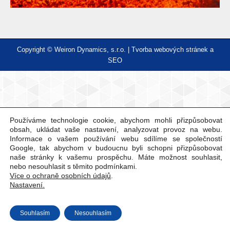
Copyright © Weiron Dynamics, s.r.o. |
Tvorba webových stránek
a
SEO
Používáme technologie cookie, abychom mohli přizpůsobovat
obsah, ukládat vaše nastavení, analyzovat provoz na webu.
Informace o vašem používání webu sdílíme se společností
Google, tak abychom v budoucnu byli schopni přizpůsobovat
naše stránky k vašemu prospěchu. Máte možnost souhlasit,
nebo nesouhlasit s těmito podmínkami.
Více o ochraně osobních údajů
.
Nastavení.
Souhlasím
Nesouhlasím