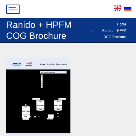
Ranido + HPFM
You are here:
Home
Ranido + HPFM
COG Brochure
COG Brochure