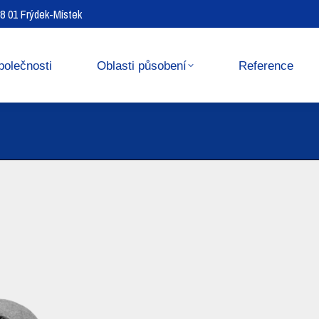
738 01 Frýdek-Místek
Reference
Media center
polečnosti
Oblasti působení
Reference