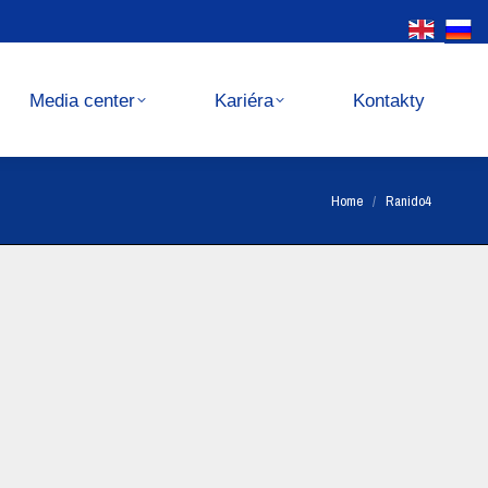
Kariéra
Kontakty
Media center
Kariéra
Kontakty
You are here:
Home
Ranido4