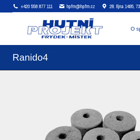
+420 558 877 111
hpfm@hpfm.cz
28. října 1495, 
O společnosti
Oblasti působení
O s
Ranido4