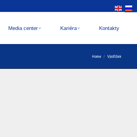
Kariéra
Kontakty
Media center
Kariéra
Kontakty
You are here:
Home
Výstřižek