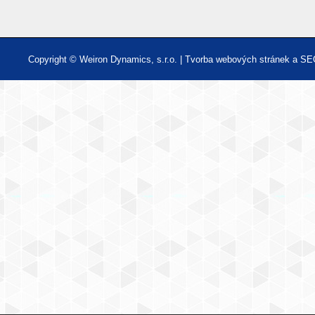
Copyright © Weiron Dynamics, s.r.o. |
Tvorba webových stránek
a
SE