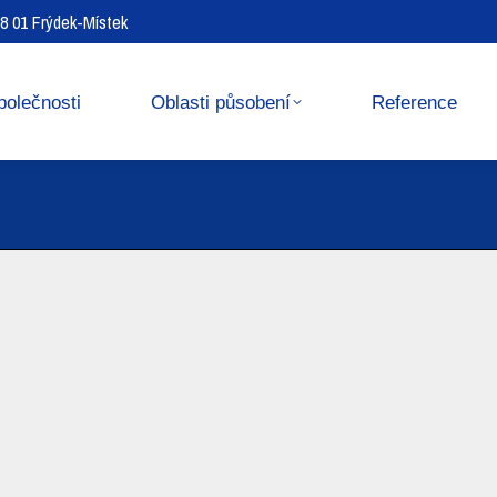
738 01 Frýdek-Místek
Reference
Media center
polečnosti
Oblasti působení
Reference