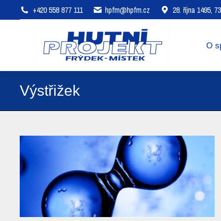
+420 558 877 111
hpfm@hpfm.cz
28. října 1495, 
O společnosti
Oblasti působení
O s
Výstřižek