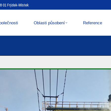
738 01 Frýdek-Místek
Reference
Media center
polečnosti
Oblasti působení
Reference