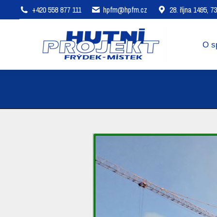
+420 558 877 111
hpfm@hpfm.cz
28. října 1495, 
O společnosti
Oblasti působení
O s