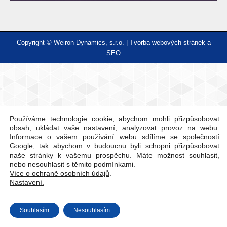
Copyright © Weiron Dynamics, s.r.o. |
Tvorba webových stránek
a
SEO
Používáme technologie cookie, abychom mohli přizpůsobovat
obsah, ukládat vaše nastavení, analyzovat provoz na webu.
Informace o vašem používání webu sdílíme se společností
Google, tak abychom v budoucnu byli schopni přizpůsobovat
naše stránky k vašemu prospěchu. Máte možnost souhlasit,
nebo nesouhlasit s těmito podmínkami.
Více o ochraně osobních údajů
.
Nastavení.
Souhlasím
Nesouhlasím