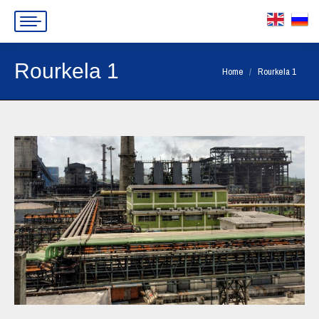
Rourkela 1
You are here:
Home
Rourkela 1