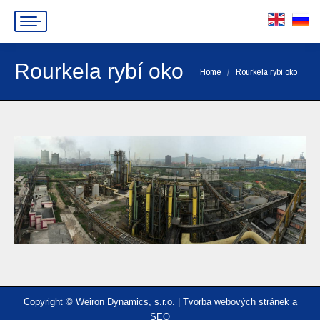
Rourkela rybí oko
You are here:
Home
Rourkela rybí oko
Copyright © Weiron Dynamics, s.r.o. |
Tvorba webových stránek
a
SEO