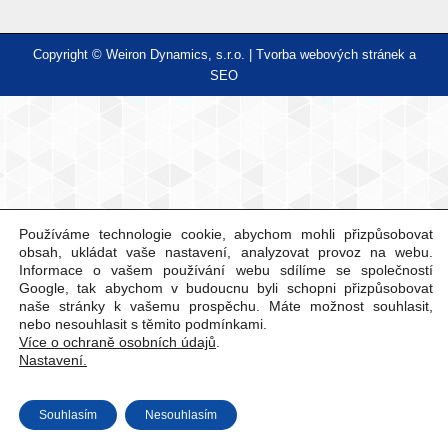
Copyright © Weiron Dynamics, s.r.o. |
Tvorba webových stránek
a
SEO
Používáme technologie cookie, abychom mohli přizpůsobovat
obsah, ukládat vaše nastavení, analyzovat provoz na webu.
Informace o vašem používání webu sdílíme se společností
Google, tak abychom v budoucnu byli schopni přizpůsobovat
naše stránky k vašemu prospěchu. Máte možnost souhlasit,
nebo nesouhlasit s těmito podmínkami.
Více o ochraně osobních údajů
.
Nastavení.
Souhlasím
Nesouhlasím