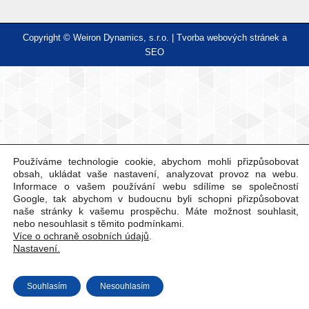
Copyright © Weiron Dynamics, s.r.o. |
Tvorba webových stránek
a
SEO
Používáme technologie cookie, abychom mohli přizpůsobovat
obsah, ukládat vaše nastavení, analyzovat provoz na webu.
Informace o vašem používání webu sdílíme se společností
Google, tak abychom v budoucnu byli schopni přizpůsobovat
naše stránky k vašemu prospěchu. Máte možnost souhlasit,
nebo nesouhlasit s těmito podmínkami.
Více o ochraně osobních údajů
.
Nastavení.
Souhlasím
Nesouhlasím