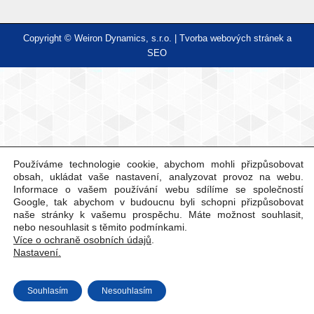
Copyright © Weiron Dynamics, s.r.o. |
Tvorba webových stránek
a
SEO
Používáme technologie cookie, abychom mohli přizpůsobovat
obsah, ukládat vaše nastavení, analyzovat provoz na webu.
Informace o vašem používání webu sdílíme se společností
Google, tak abychom v budoucnu byli schopni přizpůsobovat
naše stránky k vašemu prospěchu. Máte možnost souhlasit,
nebo nesouhlasit s těmito podmínkami.
Více o ochraně osobních údajů
.
Nastavení.
Souhlasím
Nesouhlasím