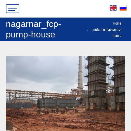
nagarnar_fcp-
You are here:
Home
nagarnar_fcp-pump-
pump-house
house