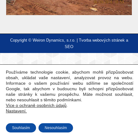
Copyright © Weiron Dynamics, s.r.o. |
Tvorba webových stránek
a
SEO
Používáme technologie cookie, abychom mohli přizpůsobovat
obsah, ukládat vaše nastavení, analyzovat provoz na webu.
Informace o vašem používání webu sdílíme se společností
Google, tak abychom v budoucnu byli schopni přizpůsobovat
naše stránky k vašemu prospěchu. Máte možnost souhlasit,
nebo nesouhlasit s těmito podmínkami.
Více o ochraně osobních údajů
.
Nastavení.
Souhlasím
Nesouhlasím