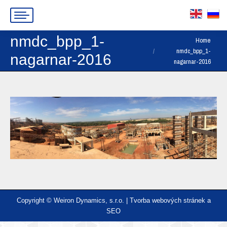
nmdc_bpp_1-
You are here:
Home
nmdc_bpp_1-
nagarnar-2016
nagarnar-2016
Copyright © Weiron Dynamics, s.r.o. |
Tvorba webových stránek
a
SEO