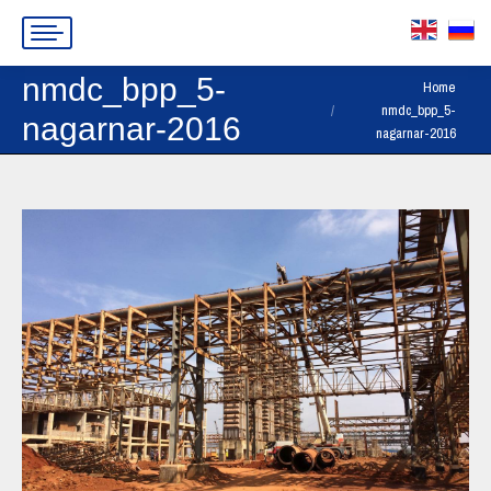
nmdc_bpp_5-
You are here:
Home
nmdc_bpp_5-
nagarnar-2016
nagarnar-2016