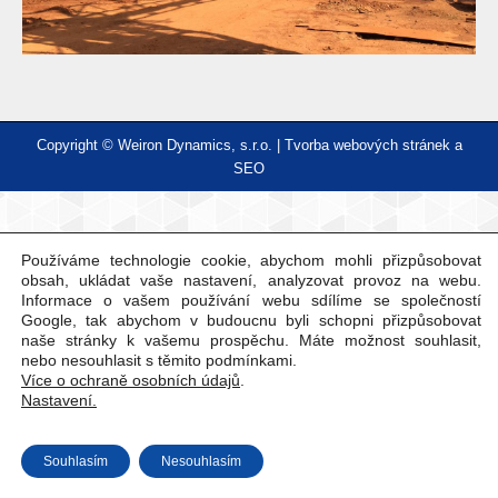
Copyright © Weiron Dynamics, s.r.o. |
Tvorba webových stránek
a
SEO
Používáme technologie cookie, abychom mohli přizpůsobovat
obsah, ukládat vaše nastavení, analyzovat provoz na webu.
Informace o vašem používání webu sdílíme se společností
Google, tak abychom v budoucnu byli schopni přizpůsobovat
naše stránky k vašemu prospěchu. Máte možnost souhlasit,
nebo nesouhlasit s těmito podmínkami.
Více o ochraně osobních údajů
.
Nastavení.
Souhlasím
Nesouhlasím