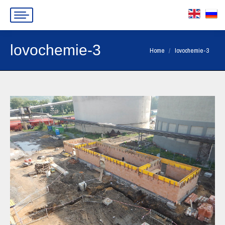
lovochemie-3
You are here:
Home
lovochemie-3