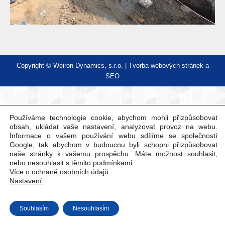
Copyright © Weiron Dynamics, s.r.o. |
Tvorba webových stránek
a
SEO
Používáme technologie cookie, abychom mohli přizpůsobovat
obsah, ukládat vaše nastavení, analyzovat provoz na webu.
Informace o vašem používání webu sdílíme se společností
Google, tak abychom v budoucnu byli schopni přizpůsobovat
naše stránky k vašemu prospěchu. Máte možnost souhlasit,
nebo nesouhlasit s těmito podmínkami.
Více o ochraně osobních údajů
.
Nastavení.
Souhlasím
Nesouhlasím