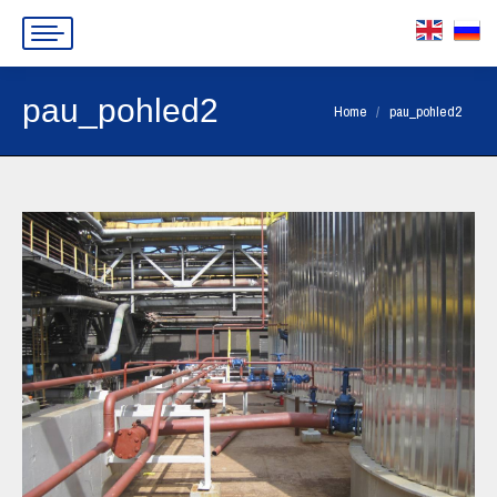
pau_pohled2
You are here:
Home
pau_pohled2