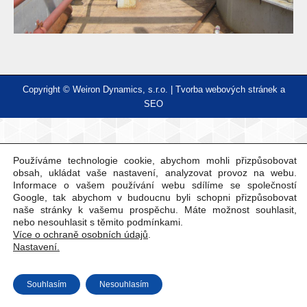
Copyright © Weiron Dynamics, s.r.o. |
Tvorba webových stránek
a
SEO
Používáme technologie cookie, abychom mohli přizpůsobovat
obsah, ukládat vaše nastavení, analyzovat provoz na webu.
Informace o vašem používání webu sdílíme se společností
Google, tak abychom v budoucnu byli schopni přizpůsobovat
naše stránky k vašemu prospěchu. Máte možnost souhlasit,
nebo nesouhlasit s těmito podmínkami.
Více o ochraně osobních údajů
.
Nastavení.
Souhlasím
Nesouhlasím