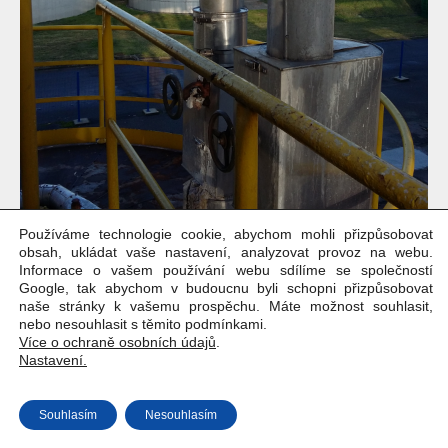
Používáme technologie cookie, abychom mohli přizpůsobovat
obsah, ukládat vaše nastavení, analyzovat provoz na webu.
Informace o vašem používání webu sdílíme se společností
Google, tak abychom v budoucnu byli schopni přizpůsobovat
naše stránky k vašemu prospěchu. Máte možnost souhlasit,
nebo nesouhlasit s těmito podmínkami.
Více o ochraně osobních údajů
.
Nastavení.
Copyright © Weiron Dynamics, s.r.o. |
Tvorba webových stránek
a
SEO
Souhlasím
Nesouhlasím